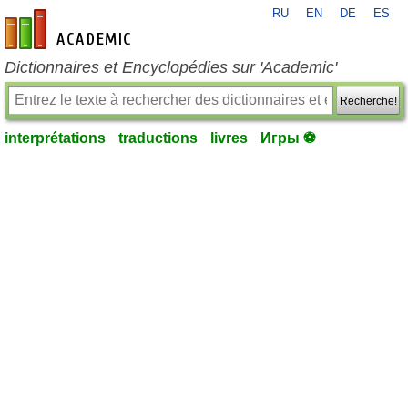
RU
EN
DE
ES
fr-academic.com
Dictionnaires et Encyclopédies sur 'Academic'
Recherche!
interprétations
traductions
livres
Игры ⚽